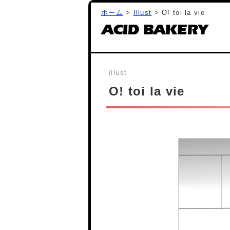
ホーム
>
Illust
> O! toi la vie
ACID BAKERY
O! toi la vie