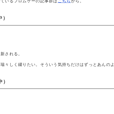
いているフロムゲーの記事群は
こちら
から。
中）
更新される。
を瑞々しく綴りたい。そういう気持ちだけはずっとあんの
中）