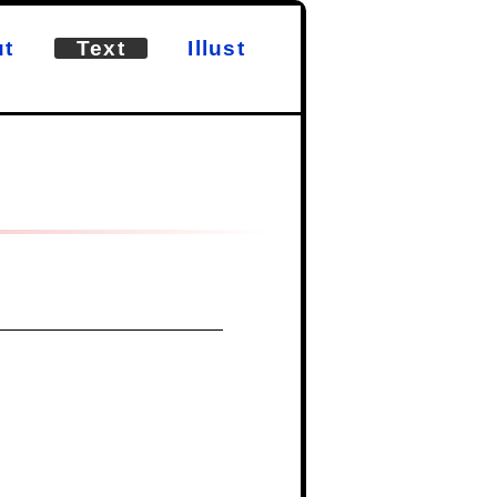
t
Text
Illust