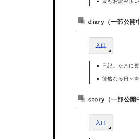
最もお読み頂
diary（一部公開
入口
日記。たまに
徒然なる日々
story（一部公開
入口