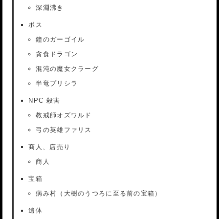
深淵沸き
ボス
鐘のガーゴイル
貪食ドラゴン
混沌の魔女クラーグ
半竜プリシラ
NPC 殺害
教戒師オズワルド
弓の英雄ファリス
商人、店売り
商人
宝箱
病み村（大樹のうつろに至る前の宝箱）
遺体