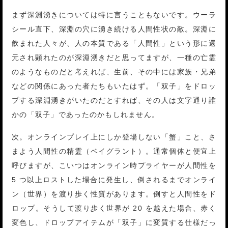
まず深淵湧きについては特に言うこともないです。ウーラ
シール直下、深淵の穴に湧き続ける人間性状の敵。深淵に
飲まれた人々が、人の本質である「人間性」という形に還
元され顕れたのが深淵湧きだと思ってますが、一種の亡霊
のようなものだと考えれば、生前、その中には家族・兄弟
などの関係にあった者たちもいたはず。「双子」をドロッ
プする深淵湧きがいたのだとすれば、その人は文字通り誰
かの「双子」であったのかもしれません。
次。オンラインプレイ上にしか登場しない「蟹」こと、さ
まよう人間性の精霊（ベイグラント）。通常個体と便宜上
呼びますが、こいつはオンライン時プライヤーが人間性を
5 つ以上ロストした場合に発生し、倒されるまでオンライ
ン（世界）を渡り歩く性質があります。倒すと人間性をド
ロップ。そうして渡り歩く世界が 20 を越えた場合、赤く
変色し、ドロップアイテムが「双子」に変質する仕様だっ