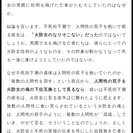
女の周囲に松明を掲げた亡者がたむろしていたのはなぜ
か。
結論を言います。不死街下層で、人間性の双子を抱いて眠
る彼女は、
「火防女のなりそこない」だった
のではないで
しょうか。周囲で火を掲げる亡者たちは、彼らにとっての
火防女信仰のようなものを、その対象が動かなくなって尚
も一途に遂げようとしていたのではないか。
なぜ不死街下層の遺体は人間性の双子を抱いていたのか。
「複数の人間性を宿す」という視点から、
人間性の双子を
火防女の魂の下位互換として見るなら
、或いは不死街下層
の彼女は、火防女に至る道半ばに斃れたように思えます。
無数の人間性に食い荒らされているという火防女の魂と
は、人間性の双子のように、複数の人間性が「混成」して
いき、やがて至る、そういうことなのでしょうか。もしく
は、火防女と不死の英雄の伝承を耳にした自我無き亡者た