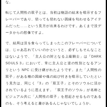
な。
転じて人間性の双子とは、当初は物語の結末を暗示するフ
レーバーであり、切っても切れない因縁を匂わせるアイテ
ムだった……という見方が出来るわけです。あくまで没デ
ータからの想像ですよ。
で、結局は没を食らってしまったこのフレーバーについて
は、じゃあ忘れていいのかというと、必ずしもそんなこと
はないようで、「主人公の対となる上級騎士」は『DARK
SOULS 3』において、常に主人公と逆の性別となるアン
リという NPC に受け継がれたようです。また「人間性の
双子」がある種の因縁や魂の結び付きを暗示していたとい
う見方は、同じく『3』の「双王子」とそのソウルに活か
されているように思えます。「双王子のソウル」が名称と
ビジュアル共に「人間性の双子」を想起させるものである
のも、そう考えると趣があるんじゃないでしょうか。