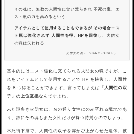
その魂は、無数の人間性に食い荒らされ 不死の宝、エ
スト瓶の力を高めるという
アイテムとして使用することもできるが その場合エス
ト瓶は強化されず 人間性を得、HPを回復
し、火防女
の魂は失われる
火防女の魂 - 『DARK SOULS』
基本的にはエスト強化に充てられる火防女の魂ですが、こ
れをアイテムとして使用することで HP を快復し、人間性
を 5 つ得ることができます。言ってしまえば
「人間性の双
子」の上位互換
なんですよね。
未だ謎多き火防女は、名の通り女性にのみ至れる境地であ
り、故にその魂もまた女性だけが持つ特質なのでしょう。
不死街下層で、人間性の双子を浮かび上がらせた遺体。彼