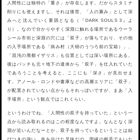
人間性には独特の「重さ」が存在します。だからスタミナ
削りにも使えますし、それは後世、「人の澱み」として深
みへと沈んでいく要因となる（『DARK SOULS 3』よ
り）。なので分かりやすく深淵に触れる場所であるウーラ
シール市街と深淵の穴には「双子」が落ちており、その他
の入手場所である「病み村（大樹のうつろ前の宝箱）」、
「混沌の廃都イザリス」も位置としては深い場所にある。
後はパッチも元々地下の遺体から「双子」を仕入れていた
であろうことを考えると、ここにも「深さ」が見出せま
す。アノール・ロンドや書庫などの高層エリアに「双子」
が配置されていない点からもそれっぽいですが、まあ「入
手場所」という観点ではこれくらい。
というわけでね、「人間性の双子を持っていた」という一
点から読み取れるのはこの程度なんですよ。なんとなく深
淵が近いんだなーとか、双子を持っているということは結
びつきの強い、血を分けた兄妹だの、因縁の相手でもいた