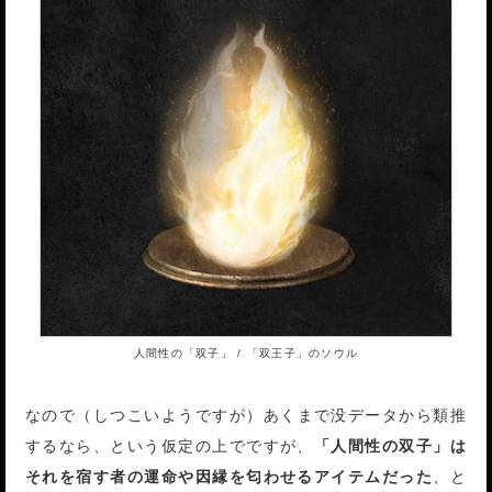
人間性の「双子」 / 「双王子」のソウル
なので（しつこいようですが）あくまで没データから類推
するなら、という仮定の上でですが、
「人間性の双子」は
それを宿す者の運命や因縁を匂わせるアイテムだった
、と