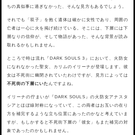
ちの真似事に過ぎなかった、そんな見方もあるでしょう。
それでも「双子」を抱く遺体は確かに女性であり、周囲の
亡者は一心に火を掲げ続けている。そこには、下層には下
層なりの信仰が、そして物語があった、そんな背景が読み
取れるかもしれません。
ところで時は流れ『DARK SOULS 3』において、火防女
になれなかった聖女、カリムのイリーナが登場します。彼
女は不死街に幽閉されていたわけですが、見方によっては
不死街の下層にいた
んですよね。
イリーナの佇まいが『DARK SOULS』の火防女アナスタ
シアとほぼ線対称になっていて、この両者はお互いの在り
方を補完するような立ち位置にあったのかなと考えていま
すが、もしかすると不死街下層の「彼女」もまた補完の対
象であったのかもしれません。