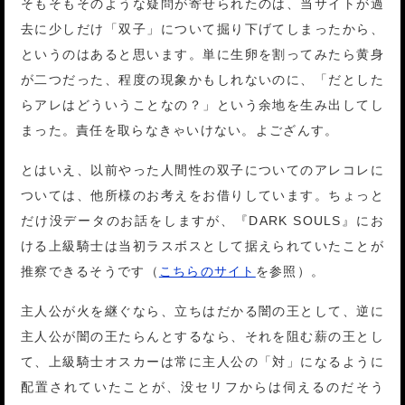
そもそもそのような疑問が寄せられたのは、当サイトが過
去に少しだけ「双子」について掘り下げてしまったから、
というのはあると思います。単に生卵を割ってみたら黄身
が二つだった、程度の現象かもしれないのに、「だとした
らアレはどういうことなの？」という余地を生み出してし
まった。責任を取らなきゃいけない。よござんす。
とはいえ、以前やった人間性の双子についてのアレコレに
ついては、他所様のお考えをお借りしています。ちょっと
だけ没データのお話をしますが、『DARK SOULS』にお
ける上級騎士は当初ラスボスとして据えられていたことが
推察できるそうです（
こちらのサイト
を参照）。
主人公が火を継ぐなら、立ちはだかる闇の王として、逆に
主人公が闇の王たらんとするなら、それを阻む薪の王とし
て、上級騎士オスカーは常に主人公の「対」になるように
配置されていたことが、没セリフからは伺えるのだそう