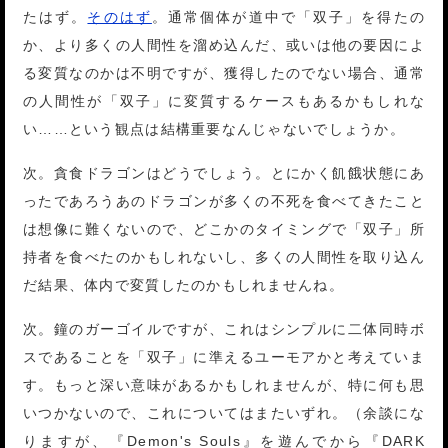
たはず。
そのはず
。通常個体が道中で「双子」を得たの
か、より多くの人間性を溜め込んだ、或いは他の要因によ
る変質なのかは不明ですが、獲得したのでない場合、通常
の人間性が「双子」に変質するケースもあるかもしれな
い……という観点は結構重要なんじゃないでしょうか。
次。貪食ドラゴンはどうでしょう。とにかく飢餓状態にあ
ったであろうあのドラゴンが多くの不死を食べてきたこと
は想像に難くないので、どこかのタイミングで「双子」所
持者を食べたのかもしれないし、多くの人間性を取り込ん
だ結果、体内で変質したのかもしれませんね。
次。鐘のガーゴイルですが、これはシンプルに二体同時ボ
スであることを「双子」に準えるユーモアかと考えていま
す。もっと深い意味があるかもしれませんが、特に何も思
いつかないので、これについてはまたいずれ。（余談にな
りますが、『Demon's Souls』を遊んでから『DARK