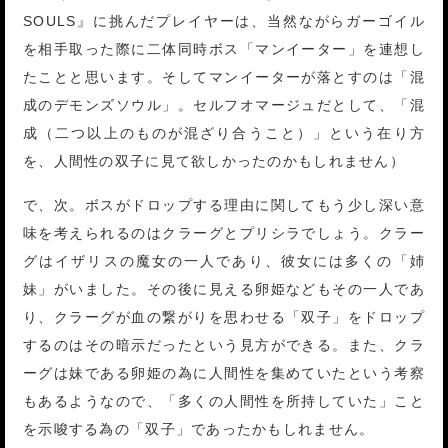
SOULS』に挑んだプレイヤーは、当然ながらガーゴイル
を相手取った際に二体同時ボス「マンイーター」を連想し
たことと思います。そしてマンイーターが落とすのは「混
成のデモンズソウル」。セルフオマージュだとして、「混
成（二つ以上のものが混ざり合うこと）」という在り方
を、人間性の双子に見て欲しかったのかもしれません）
で、次。ボスがドロップする理由に関してもう少し深い意
味を考えられるのはクラーグとプリシラでしょう。クラー
グはイザリスの魔女の一人であり、彼女には多くの「姉
妹」がいました。その後に見える卵姫などもその一人であ
り、クラーグが血の繋がりを思わせる「双子」をドロップ
するのはその暗示だったという見方ができる。また、クラ
ーグは妹である卵姫の為に人間性を集めていたという考察
もあるようなので、「多くの人間性を所持していた」こと
を示唆する為の「双子」であったかもしれません。