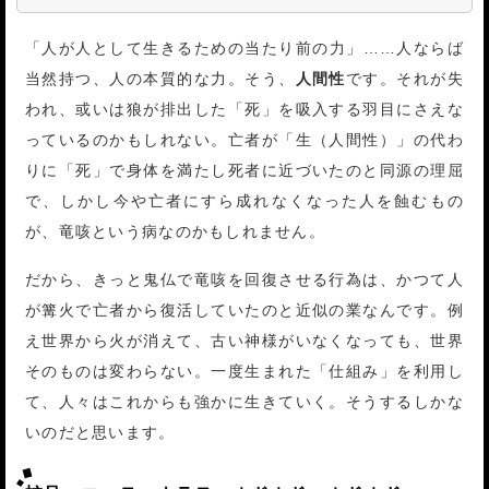
「人が人として生きるための当たり前の力」……人ならば
当然持つ、人の本質的な力。そう、
人間性
です。それが失
われ、或いは狼が排出した「死」を吸入する羽目にさえな
っているのかもしれない。亡者が「生（人間性）」の代わ
りに「死」で身体を満たし死者に近づいたのと同源の理屈
で、しかし今や亡者にすら成れなくなった人を蝕むもの
が、竜咳という病なのかもしれません。
だから、きっと鬼仏で竜咳を回復させる行為は、かつて人
が篝火で亡者から復活していたのと近似の業なんです。例
え世界から火が消えて、古い神様がいなくなっても、世界
そのものは変わらない。一度生まれた「仕組み」を利用し
て、人々はこれからも強かに生きていく。そうするしかな
いのだと思います。