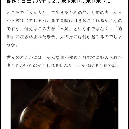
蛇足 : コエテハナラヌ…ホドホド…ホドホド…
ところで「人が人として生きるための当たり前の力」が人
から抜け出てしまった事で竜咳は引き起こされるそうなの
ですが、例えばこの力が「不足」という形ではなく、「過
剰」に注ぎ込まれた場合、人の身には何が起こるのでしょ
うか。
世界のどこかには、そんな血が秘めた可能性に魅入られた
者たちがいたのかもしれませんが……それはまた別の話。