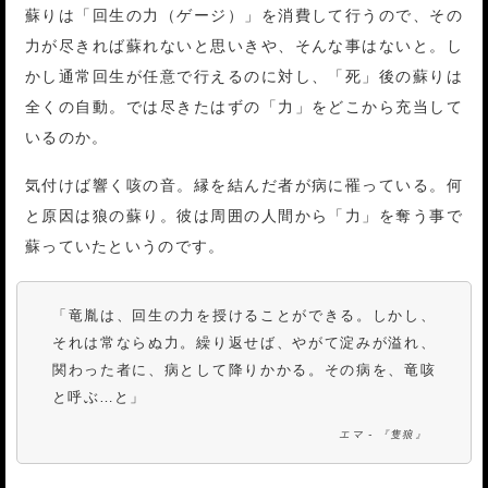
蘇りは「回生の力（ゲージ）」を消費して行うので、その
力が尽きれば蘇れないと思いきや、そんな事はないと。し
かし通常回生が任意で行えるのに対し、「死」後の蘇りは
全くの自動。では尽きたはずの「力」をどこから充当して
いるのか。
気付けば響く咳の音。縁を結んだ者が病に罹っている。何
と原因は狼の蘇り。彼は周囲の人間から「力」を奪う事で
蘇っていたというのです。
「竜胤は、回生の力を授けることができる。しかし、
それは常ならぬ力。繰り返せば、やがて淀みが溢れ、
関わった者に、病として降りかかる。その病を、竜咳
と呼ぶ…と」
エマ - 『隻狼』