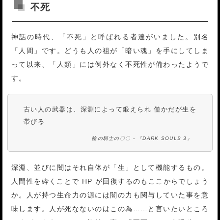
不死
神話の時代、「不死」と呼ばれる者達がいました。別名
「人間」です。どうも人の祖が「暗い魂」を手にしてしま
って以来、「人類」には例外なく不死性が備わったようで
す。
古い人の武器は、深淵によって鍛えられ 僅かだが生を
帯びる
輪の騎士の〇〇 - 『DARK SOULS 3』
深淵、並びに闇はそれ自体が「生」として機能するもの。
人間性を砕くことで HP が回復するのもここからでしょう
か。人が持つ生命力の源には闇の力も関与していた事を意
味します。人が死なないのはこの為……と言いたいところ