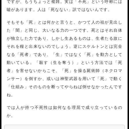
ですが、もうちょっと複雑。実は「不死」という呼称には
嘘があります。人は「死なない」訳ではないんです。
そもそも「死」とは何かと言うと、かつて人の祖が見出し
た「闇」と同じ、大いなる力の一つです。死とはそれ自体
が独立した力であり、しかし生あるものは、生者たる故に
それを糧と出来ないのでしょう。逆にスケルトンとは完全
なる「死者」であり、「生」ではなく「死」を動力として
動いている。「殺す（生を奪う）」という方法では「死
者」を害せないからこそ、「死」を操る屍術師（ネクロマ
ンサー）を倒すか、或いは神聖武器を用いて「死」で動く
「仕組み」そのものを断ってやらねば倒せなかったんです
ね。
では人が持つ不死性は如何なる理屈で成り立っているの
か。