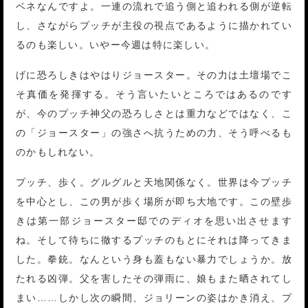
ベネなんですよ。一連の流れで追う側と追われる側が逆転
し、さながらプッチが主役の視点であるように描かれてい
るのも楽しい。いやー今週は特に楽しい。
げに恐ろしきはやはりジョースター。その力は土壇場でこ
そ真価を発揮する。そう言いたいところではあるのです
が、今のプッチ神父の恐ろしさとは重力などではなく、こ
の「ジョースター」の強さへ抗うための力、そう呼べるも
のかもしれない。
プッチ、歩く。グルグルと天地関係なく。世界は今プッチ
を中心とし、この男が歩く場所が即ち大地です。この壁歩
きは第一部ジョースター邸でのディオを思い出させます
ね。そして待ちに徹するプッチのもとにそれは降ってきま
した。拳銃。なんという身も蓋もない暴力でしょうか。放
たれる凶弾。父を害したその弾雨に、娘もまた晒されてし
まい……しかし次の瞬間、ジョリーンの姿はかき消え、プ