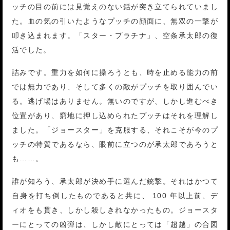
ッチの目の前には見覚えのない銛が突き立てられていまし
た。血の気の引いたようなプッチの顔面に、無双の一撃が
叩き込まれます。「スター・プラチナ」、空条承太郎の復
活でした。
詰みです。重力を如何に操ろうとも、時を止める能力の前
では無力であり、そして多くの敵がプッチを取り囲んでい
る。逃げ場はありません。無いのですが、しかし進むべき
位置があり、窮地に押し込められたプッチはそれを理解し
ました。「ジョースター」を克服する、それこそが今のプ
ッチの特質であるなら、眼前に立つのが承太郎であろうと
も……。
誰が知ろう、承太郎が決め手に選んだ銃撃。それはかつて
自身を打ち倒したものであると共に、 100 年以上前、デ
ィオをも貫き、しかし殺しきれなかったもの。ジョースタ
ーにとっての凶弾は、しかし敵にとっては「超越」の合図