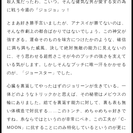
殺人鬼だったわ、こいつ。そんな健気な男が愛する女の為
に戦う今週の『ジョジョ』ッ！
とまあ好き勝手言いましたが、アナスイが勝てないのは、
そんな作劇上の都合ばかりではないでしょう。この神父が
強すぎる。運命そのものを味方につけたかのような、確信
に満ち満ちた威風、決して絶対無敵の能力に見えないの
に、そう思わせる超然さこそが今のプッチの強さを支えて
いる気がします。しかしそんなプッチに唯一汗をかかせる
のが、「ジョースター」でした。
心臓を裏返してやったはずのジョリーンが生きている。一
体どのようなトリックかと思えば、その秘密はメビウスの
輪にありました。総てを裏返す能力に対して、裏も表も無
い体構造で対抗する……このトンチ、めちゃめちゃ好きで
すね。糸ならではというのが非常にベネ。この工夫が「C-
MOON」に抗することにのみ特化しているというのが更に