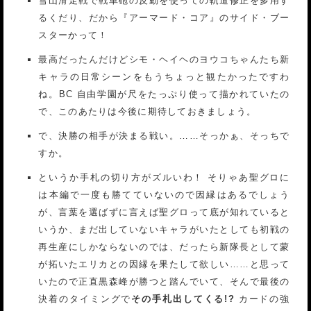
雪山滑走戦で戦車砲の反動を使っての軌道修正を多用す
るくだり、だから『アーマード・コア』のサイド・ブー
スターかって！
最高だったんだけどシモ・ヘイヘのヨウコちゃんたち新
キャラの日常シーンをもうちょっと観たかったですわ
ね。BC 自由学園が尺をたっぷり使って描かれていたの
で、このあたりは今後に期待しておきましょう。
で、決勝の相手が決まる戦い。……そっかぁ、そっちで
すか。
というか手札の切り方がズルいわ！ そりゃあ聖グロに
は本編で一度も勝てていないので因縁はあるでしょう
が、言葉を選ばずに言えば聖グロって底が知れていると
いうか、まだ出していないキャラがいたとしても初戦の
再生産にしかならないのでは、だったら新隊長として蒙
が拓いたエリカとの因縁を果たして欲しい……と思って
いたので正直黒森峰が勝つと踏んでいて、そんで最後の
決着のタイミングで
その手札出してくる!?
カードの強