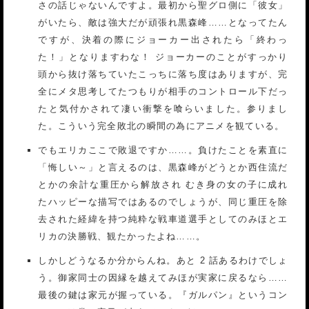
さの話じゃないんですよ。最初から聖グロ側に「彼女」
がいたら、敵は強大だが頑張れ黒森峰……となってたん
ですが、決着の際にジョーカー出されたら「終わっ
た！」となりますわな！ ジョーカーのことがすっかり
頭から抜け落ちていたこっちに落ち度はありますが、完
全にメタ思考してたつもりが相手のコントロール下だっ
たと気付かされて凄い衝撃を喰らいました。参りまし
た。こういう完全敗北の瞬間の為にアニメを観ている。
でもエリカここで敗退ですか……。負けたことを素直に
「悔しい～」と言えるのは、黒森峰がどうとか西住流だ
とかの余計な重圧から解放され むき身の女の子に成れ
たハッピーな描写ではあるのでしょうが、同じ重圧を除
去された経緯を持つ純粋な戦車道選手としてのみほとエ
リカの決勝戦、観たかったよね……。
しかしどうなるか分からんね。あと 2 話あるわけでしょ
う。御家同士の因縁を越えてみほが実家に戻るなら……
最後の鍵は家元が握っている。『ガルパン』というコン