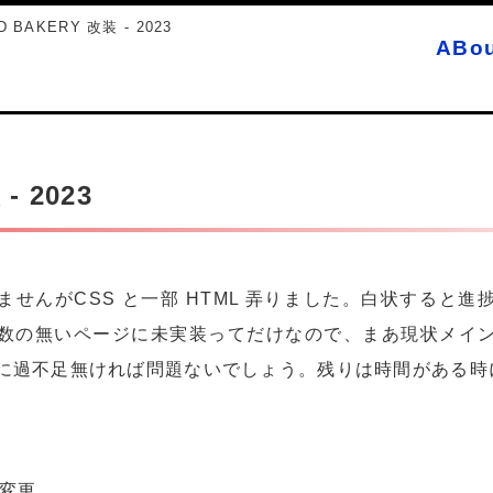
D BAKERY 改装 - 2023
ABou
- 2023
せんがCSS と一部 HTML 弄りました。白状すると進捗 
V 数の無いページに未実装ってだけなので、まあ現状メイ
に過不足無ければ問題ないでしょう。残りは時間がある時
変更