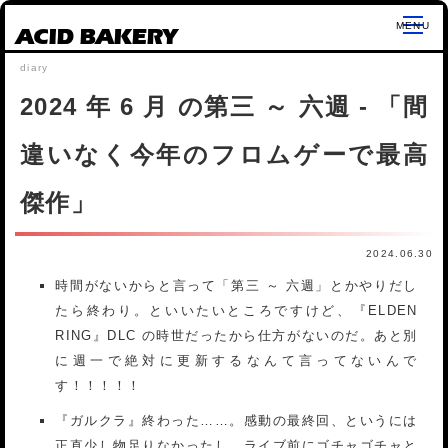
ACID BAKERY
2024 年 6 月 の第三 ～ 六週 - 「間
違いなく今年のフロムゲーで最高
傑作」
2024.06.30
時間がないからと言って「第三 ～ 六週」とかやりだし
たら終わり。といいたいところですけど、『ELDEN
RING』DLC の時世だったから仕方がないのだ。あと別
に週一で絶対に更新するなんて言ってないんで
す！！！！！
『ガルクラ』終わった……。感動の最終回、というには
正直少し物足りなかったし、ライブ前にゴチャゴチャと