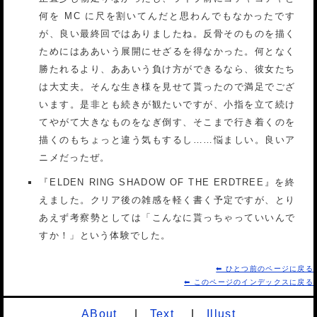
何を MC に尺を割いてんだと思わんでもなかったです
が、良い最終回ではありましたね。反骨そのものを描く
ためにはああいう展開にせざるを得なかった。何となく
勝たれるより、ああいう負け方ができるなら、彼女たち
は大丈夫。そんな生き様を見せて貰ったので満足でござ
います。是非とも続きが観たいですが、小指を立て続け
てやがて大きなものをなぎ倒す、そこまで行き着くのを
描くのもちょっと違う気もするし……悩ましい。良いア
ニメだったぜ。
『ELDEN RING SHADOW OF THE ERDTREE』を終
えました。クリア後の雑感を軽く書く予定ですが、とり
あえず考察勢としては「こんなに貰っちゃっていいんで
すか！」という体験でした。
⬅ ひとつ前のページに戻る
⬅ このページのインデックスに戻る
ABout
Text
Illust