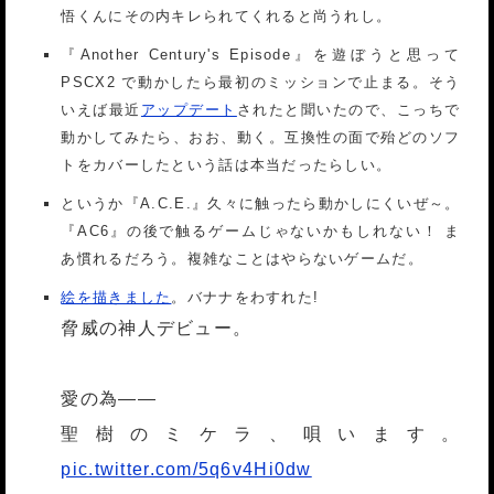
悟くんにその内キレられてくれると尚うれし。
『Another Century's Episode』を遊ぼうと思って
PSCX2 で動かしたら最初のミッションで止まる。そう
いえば最近
アップデート
されたと聞いたので、こっちで
動かしてみたら、おお、動く。互換性の面で殆どのソフ
トをカバーしたという話は本当だったらしい。
というか『A.C.E.』久々に触ったら動かしにくいぜ～。
『AC6』の後で触るゲームじゃないかもしれない！ ま
あ慣れるだろう。複雑なことはやらないゲームだ。
絵を描きました
。バナナをわすれた!
脅威の神人デビュー。
愛の為――
聖樹のミケラ、唄います。
pic.twitter.com/5q6v4Hi0dw