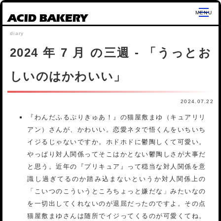
ACID BAKERY
2024 年 7 月 の三週 - 「うっとお
しいのはかわいい」
2024.07.22
『わんだふるぷりきゅあ！』の猫屋敷まゆ（キュアリリ
アン）さんが、かわいい。恋愛ネタで悟くんをいちいち
イジるじゃないですか。ホドホドに鬱陶しくて可愛い。
やっぱり対人関係ってそこはかとない鬱陶しさが大事だ
と思う。近年の『プリキュア』って穏当な対人関係を意
識し過ぎてるのか踏み込まないというか対人関係上の
「こいつのこういうところちょっと嫌だな」みたいなの
を一切出してくれないのが退屈だったのですよ。その点
猫屋敷まゆさんは随所でイジってくるのが可愛くてね。