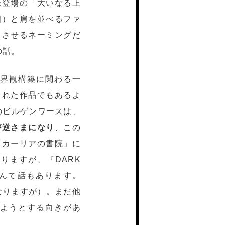
未登場の「大いなる上
相）と肩を並べるファ
じさせるネーミングだ
の話。
世界観構築に関わる一
まれた作品でもあるよ
』のビルゲンワースは、
が逆さまになり
、この
「カーリアの書院」に
りますが、『DARK
なんて話もあります。
異なりますが）。まだ他
ようとする向きがあ